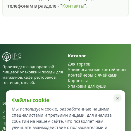
телефонам в разделе - "
Контакты
".
Каталог
Для тортов
Производство одноразовой
Универсальные контейнеры
пищевой упаковки и посуды для
Контейнеры с ячейками
магазинов, кафе, ресторанов,
Коррексы
гостиниц, отелей.
Упаковка для суши
Для салатов
×
Файлы cookie
Информация
Контакты
Мы используем cookie, разработанные нашими
Информация
+7 495 122 22 72
специалистами и третьими лицами, для анализа
О нас
info@ipg-upakovka.ru
событий на нашем сайте, что позволяет нам
Производство
улучшать взаимодействие с пользователями и
Доставка