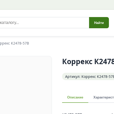
Найти
ррекс К2478-57В
Коррекс К247
Артикул: Коррекс К2478-57
Описание
Характерист