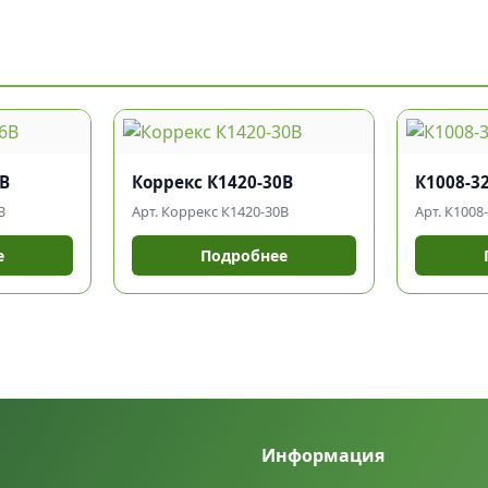
6В
Коррекс К1420-30В
К1008-3
В
Арт. Коррекс К1420-30В
Арт. К1008
е
Подробнее
Информация