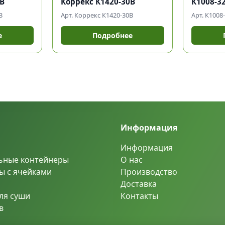
6В
Коррекс К1420-30В
К1008-3
В
Арт. Коррекс К1420-30В
Арт. К1008
е
Подробнее
Информация
Информация
ьные контейнеры
О нас
ы с ячейками
Производство
Доставка
ля суши
Контакты
в