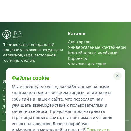
Каталог
Для тортов
Производство одноразовой
Универсальные контейнеры
пищевой упаковки и посуды для
Контейнеры с ячейками
магазинов, кафе, ресторанов,
Коррексы
гостиниц, отелей.
Упаковка для суши
Для салатов
×
Файлы cookie
Информация
Контакты
Мы используем cookie, разработанные нашими
Информация
+7 495 122 22 72
специалистами и третьими лицами, для анализа
О нас
info@ipg-upakovka.ru
событий на нашем сайте, что позволяет нам
Производство
улучшать взаимодействие с пользователями и
Доставка
качество сервиса. Продолжая просматривать
Контакты
страницы нашего сайта, вы принимаете условия
его использования. Более подробную
Политика в отношении персональных данных
информацию можно найти в нашей
Политике в