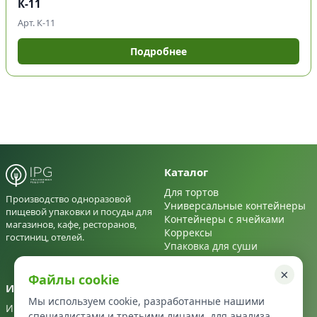
К-11
Арт. К-11
Подробнее
Каталог
Для тортов
Производство одноразовой
Универсальные контейнеры
пищевой упаковки и посуды для
Контейнеры с ячейками
магазинов, кафе, ресторанов,
Коррексы
гостиниц, отелей.
Упаковка для суши
Для салатов
×
Файлы cookie
Информация
Контакты
Мы используем cookie, разработанные нашими
Информация
+7 495 122 22 72
специалистами и третьими лицами, для анализа