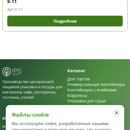
К-11
Арт. К-11
Подробнее
Каталог
Для тортов
Производство одноразовой
Универсальные контейнеры
пищевой упаковки и посуды для
Контейнеры с ячейками
магазинов, кафе, ресторанов,
Коррексы
гостиниц, отелей.
Упаковка для суши
Для салатов
×
Файлы cookie
Информация
Контакты
Мы используем cookie, разработанные нашими
Информация
+7 495 122 22 72
специалистами и третьими лицами, для анализа