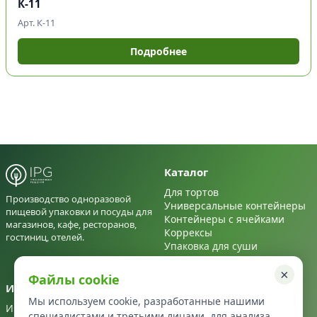
К-11
Арт. К-11
Подробнее
Каталог
Для тортов
Производство одноразовой
Универсальные контейнеры
пищевой упаковки и посуды для
Контейнеры с ячейками
магазинов, кафе, ресторанов,
Коррексы
гостиниц, отелей.
Упаковка для суши
Для салатов
×
Файлы cookie
Информация
Контакты
Мы используем cookie, разработанные нашими
Информация
+7 495 122 22 72
специалистами и третьими лицами, для анализа