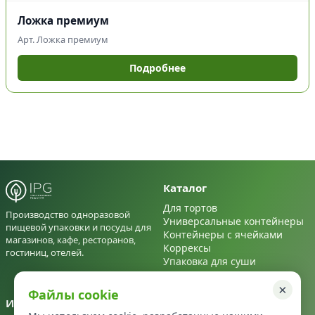
Ложка премиум
Арт. Ложка премиум
Подробнее
Каталог
Для тортов
Производство одноразовой
Универсальные контейнеры
пищевой упаковки и посуды для
Контейнеры с ячейками
магазинов, кафе, ресторанов,
Коррексы
гостиниц, отелей.
Упаковка для суши
Для салатов
×
Файлы cookie
Информация
Контакты