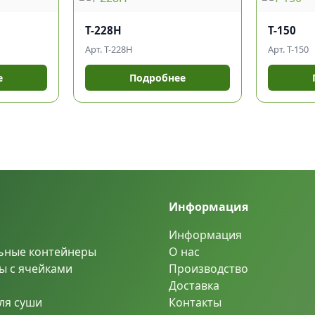
Т-228Н
Т-150
Арт. Т-228Н
Арт. Т-150
е
Подробнее
Информация
Информация
ьные контейнеры
О нас
ы с ячейками
Производство
Доставка
ля суши
Контакты