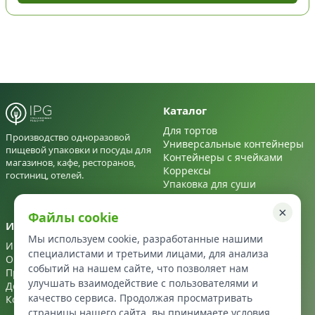
Каталог
Для тортов
Производство одноразовой
Универсальные контейнеры
пищевой упаковки и посуды для
Контейнеры с ячейками
магазинов, кафе, ресторанов,
Коррексы
гостиниц, отелей.
Упаковка для суши
Для салатов
×
Файлы cookie
Информация
Контакты
Мы используем cookie, разработанные нашими
Информация
+7 495 122 22 72
специалистами и третьими лицами, для анализа
О нас
info@ipg-upakovka.ru
событий на нашем сайте, что позволяет нам
Производство
улучшать взаимодействие с пользователями и
Доставка
качество сервиса. Продолжая просматривать
Контакты
страницы нашего сайта, вы принимаете условия