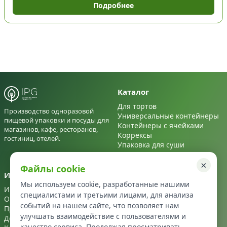
Подробнее
Каталог
Для тортов
Производство одноразовой
Универсальные контейнеры
пищевой упаковки и посуды для
Контейнеры с ячейками
магазинов, кафе, ресторанов,
Коррексы
гостиниц, отелей.
Упаковка для суши
Для салатов
×
Файлы cookie
Информация
Контакты
Мы используем cookie, разработанные нашими
Информация
+7 495 122 22 72
специалистами и третьими лицами, для анализа
О нас
info@ipg-upakovka.ru
событий на нашем сайте, что позволяет нам
Производство
улучшать взаимодействие с пользователями и
Доставка
качество сервиса. Продолжая просматривать