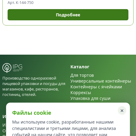
Арт. К-144-750
Подробнее
Каталог
Для тортов
Производство одноразовой
Универсальные контейнеры
пищевой упаковки и посуды для
Контейнеры с ячейками
магазинов, кафе, ресторанов,
Коррексы
гостиниц, отелей.
Упаковка для суши
Для салатов
×
Файлы cookie
Информация
Контакты
Мы используем cookie, разработанные нашими
Информация
+7 495 122 22 72
специалистами и третьими лицами, для анализа
О нас
info@ipg-upakovka.ru
событий на нашем сайте, что позволяет нам