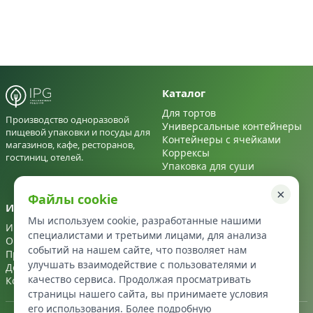
Каталог
Для тортов
Производство одноразовой
Универсальные контейнеры
пищевой упаковки и посуды для
Контейнеры с ячейками
магазинов, кафе, ресторанов,
Коррексы
гостиниц, отелей.
Упаковка для суши
Для салатов
×
Файлы cookie
Информация
Контакты
Мы используем cookie, разработанные нашими
Информация
+7 495 122 22 72
специалистами и третьими лицами, для анализа
О нас
info@ipg-upakovka.ru
событий на нашем сайте, что позволяет нам
Производство
улучшать взаимодействие с пользователями и
Доставка
качество сервиса. Продолжая просматривать
Контакты
страницы нашего сайта, вы принимаете условия
его использования. Более подробную