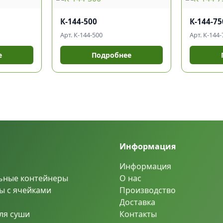
К-144-500
К-144-75
Арт. К-144-500
Арт. К-144-
е
Подробнее
Информация
Информация
ьные контейнеры
О нас
ы с ячейками
Производство
Доставка
ля суши
Контакты