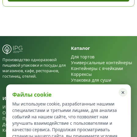
Каталог
Для тортов
Производство одноразовой
Универсальные контейнеры
пищевой упаковки и посуды для
Контейнеры с ячейками
магазинов, кафе, ресторанов,
Коррексы
гостиниц, отелей.
Упаковка для суши
Для салатов
×
Файлы cookie
Информация
Контакты
Мы используем cookie, разработанные нашими
Информация
+7 495 122 22 72
специалистами и третьими лицами, для анализа
О нас
info@ipg-upakovka.ru
событий на нашем сайте, что позволяет нам
Производство
улучшать взаимодействие с пользователями и
Доставка
качество сервиса. Продолжая просматривать
Контакты
страницы нашего сайта, вы принимаете условия