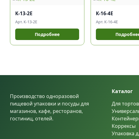
К-13-2Е
К-16-4Е
Арт. К-13-2Е
Арт. К-16-4Е
Подробнее
Подробне
Каталог
Производство одноразовой
пищевой упаковки и посуды для
Для тортов
магазинов, кафе, ресторанов,
Универсал
гостиниц, отелей.
Контейнер
Коррексы
Упаковка д